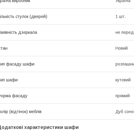
раїна виробник
Україна
ількість стулок (дверей)
1 шт.
аявність дзеркала
не перед
Стан
Новий
Тип фасаду шафи
розпашн
Тип шафи
кутовий
Форма фасаду
прямий
олір (відтінок) меблів
Дуб сон
Додаткові характеристики шафи