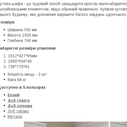
утова шафа - це чудовий спосіб заощадити простір малогабаритної
изайнерським елементом, якщо обраний правильно. Купівля кутово
ашого будинку, яке допоможе вирішити багато завдань одночасно
Розміри
Ширина 700 мм
Висота 1930 мм
Глибина 700 мм
абаритні розміри упаковки
1912*427*65мм
1890*558*43
738*778*81
Кількість місць - 3 шт
Вага 68 кг
Доступно в 5 кольорах
Білий
Дуб глазго
Дуб сонома
Дуб табако
Металік