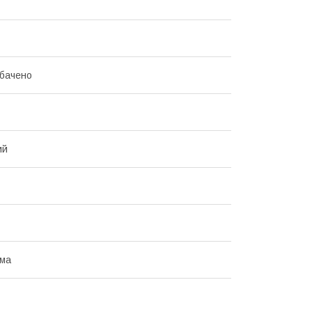
бачено
ий
ома