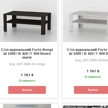
Стіл журнальний Forte Bengt
Стіл журнальний Forte
Ш 1000 / В 420 / Г 600 Венге
Ш 1000 / В 420 / Г 600
магія
id27-0000-34-bet
id27-0000-34-venge
1 761 ₴
1 761 ₴
В наявності
В наявності
Купити
Купити