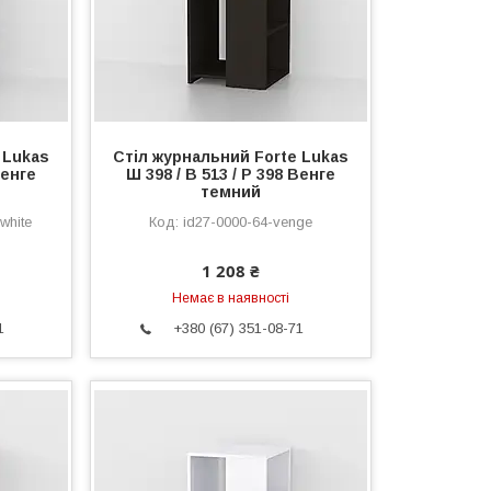
 Lukas
Стіл журнальний Forte Lukas
Венге
Ш 398 / В 513 / Р 398 Венге
темний
white
id27-0000-64-venge
1 208 ₴
Немає в наявності
1
+380 (67) 351-08-71