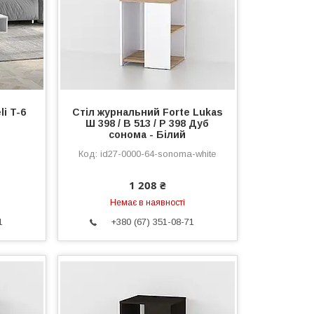
i T-6
Стіл журнальний Forte Lukas
Ш 398 / В 513 / Р 398 Дуб
сонома - Білий
id27-0000-64-sonoma-white
1 208 ₴
Немає в наявності
1
+380 (67) 351-08-71