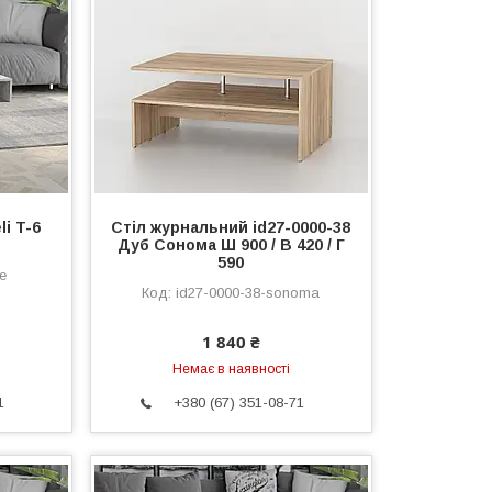
i T-6
Стіл журнальний id27-0000-38
Дуб Сонома Ш 900 / В 420 / Г
590
e
id27-0000-38-sonoma
1 840 ₴
Немає в наявності
1
+380 (67) 351-08-71