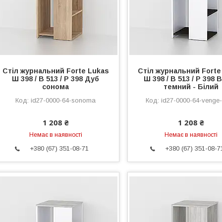
Стіл журнальний Forte Lukas
Стіл журнальний Forte
Ш 398 / В 513 / Р 398 Дуб
Ш 398 / В 513 / Р 398 
сонома
темний - Білий
id27-0000-64-sonoma
id27-0000-64-venge-
1 208 ₴
1 208 ₴
Немає в наявності
Немає в наявності
+380 (67) 351-08-71
+380 (67) 351-08-7