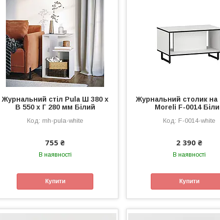
Журнальний стіл Pula Ш 380 x
Журнальний столик на 
В 550 x Г 280 мм Білий
Moreli F-0014 Біл
mh-pula-white
F-0014-white
755 ₴
2 390 ₴
В наявності
В наявності
Купити
Купити