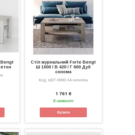
 Bengt
Стіл журнальний Forte Bengt
 Бетон
Ш 1000 / В 420 / Г 600 Дуб
сонома
on
id27-0000-34-sonoma
1 761 ₴
В наявності
Купити