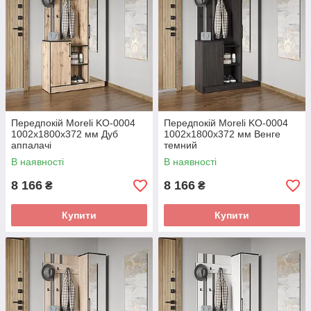
Передпокій Moreli KO-0004
Передпокій Moreli KO-0004
1002x1800x372 мм Дуб
1002x1800x372 мм Венге
аппалачі
темний
В наявності
В наявності
8 166
8 166
₴
₴
Купити
Купити