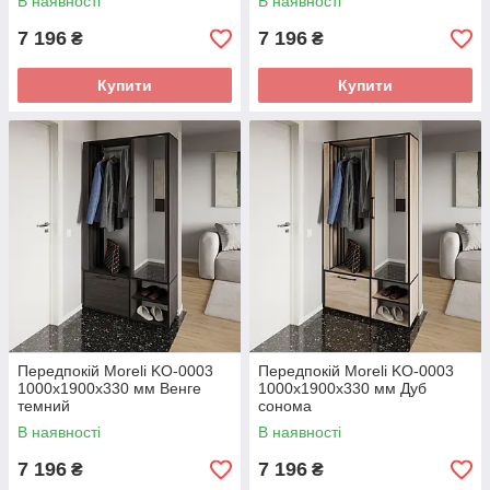
В наявності
В наявності
7 196
7 196
₴
₴
Купити
Купити
Передпокій Moreli KO-0003
Передпокій Moreli KO-0003
1000x1900x330 мм Венге
1000x1900x330 мм Дуб
темний
сонома
В наявності
В наявності
7 196
7 196
₴
₴