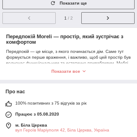
Показати ще
1
/ 2
Передпокій Moreli — простір, який зустрічає з
комфортом
Передпокій — це місце, з якого починається дім. Саме тут
формується перше враження, і важливо, щоб цей простір був
водночас функціональним та естетично привабливим. Меблі
Moreli створені для того, щоб дарувати відчуття
Показати все
впорядкованості, затишку й стилю з перших хвилин
перебування в оселі.
Продумані рішення, сучасний дизайн і якісні матеріали — усе
Про нас
це забезпечує зручність щоденного користування та
довговічність. Обирайте те, що підкреслює ваш стиль і
100% позитивних з 75 відгуків за рік
гармонійно вписується у ваш простір.
Працює з 05.08.2020
м. Біла Церква
вул Героїв Маріуполя 42, Біла Церква, Україна