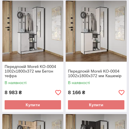
Передпокій Moreli KO-0004
1002x1800x372 мм Бетон
Передпокій Moreli KO-0004
тефра
1002x1800x372 мм Кашемір
В наявності
В наявності
8 983
8 166
₴
₴
Купити
Купити