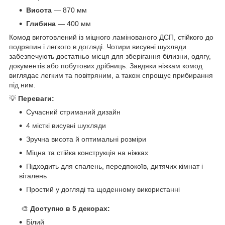
Висота
— 870 мм
Глибина
— 400 мм
Комод виготовлений із міцного ламінованого ДСП, стійкого до
подряпин і легкого в догляді. Чотири висувні шухляди
забезпечують достатньо місця для зберігання білизни, одягу,
документів або побутових дрібниць. Завдяки ніжкам комод
виглядає легким та повітряним, а також спрощує прибирання
під ним.
💡
Переваги:
Сучасний стриманий дизайн
4 місткі висувні шухляди
Зручна висота й оптимальні розміри
Міцна та стійка конструкція на ніжках
Підходить для спалень, передпокоїв, дитячих кімнат і
віталень
Простий у догляді та щоденному використанні
🎨 ​​​​
Доступно в 5 декорах:
Білий