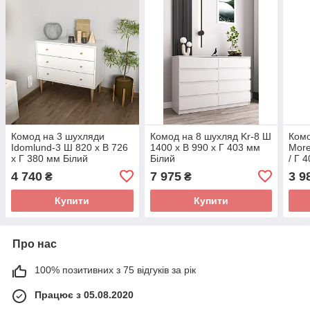
Комод на 3 шухляди
Комод на 8 шухляд Kr-8 Ш
Комо
Idomlund-3 Ш 820 x В 726
1400 x В 990 x Г 403 мм
More
x Г 380 мм Білий
Білий
/ Г 
4 740
7 975
3 9
₴
₴
Купити
Купити
Про нас
100% позитивних з 75 відгуків за рік
Працює з 05.08.2020