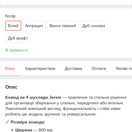
Колір
Білий
Антрацит
Венге темний
Дуб сонома
Дуб крафт
В наявності
Опис
Характеристики
Доставка
Оплата
Умови п
Опис
Комод на 4 шухляди Jersie
— практичне та стильне рішення
для організації зберігання у спальні, передпокої або вітальні.
Лаконічний зовнішній вигляд, функціональність і стійкі ніжки
роблять цю модель зручною та універсальною.
📏
Розміри комода:
Ширина
— 800 мм