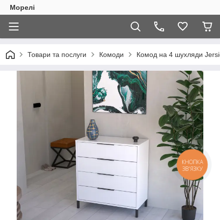
Морелі
Товари та послуги
Комоди
Комод на 4 шухляди Jersi
КНОПКА
ЗВ'ЯЗКУ