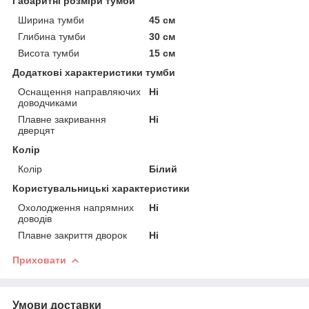
Габаритні розміри тумби
Ширина тумби
45 см
Глибина тумби
30 см
Висота тумби
15 см
Додаткові характеристики тумби
Оснащення направляючих
Ні
доводчиками
Плавне закривання
Ні
дверцят
Колір
Колір
Білий
Користувальницькі характеристики
Охолодження напрямних
Ні
доводів
Плавне закриття дворок
Ні
Приховати
Умови доставки