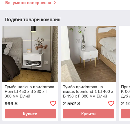
Всі умови повернення
Подібні товари компанії
Тумба навісна приліжкова
Тумба приліжкова на
Прил
Rein Ш 450 x В 280 x Г
ніжках Idomlund-1 Ш 400 x
K-00
300 мм Білий
В 498 x Г 380 мм Білий
Дуб 
999
2 552
2 1
₴
₴
Купити
Купити