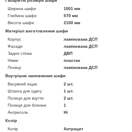
Габаритні розміри шафи
Ширина шафи
1001 мм
Глибина шафи
570 мм
Висота шафи
2100 мм
Матеріал виготовлення шафи
Корпус
ламінована ДСП
Фасади
ламінована ДСП
Задня стінка
ДВП
Ніжки
пластик
Полиці
ламінована ДСП
Внутрішнє наповнення шафи
Висувний ящик
2 шт.
Штанга для одягу
1 шт.
Полиця для взуття
2 шт.
Полиця для білизни
1
Антресоль
Ні
Колір
Колір
Антрацит