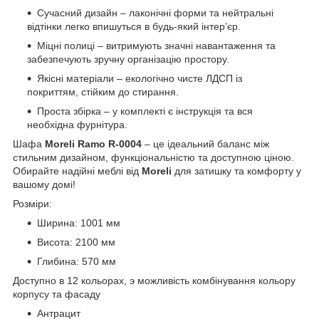
Сучасний дизайн – лаконічні форми та нейтральні
відтінки легко впишуться в будь-який інтер’єр.
Міцні полиці – витримують значні навантаження та
забезпечують зручну організацію простору.
Якісні матеріали – екологічно чисте ЛДСП із
покриттям, стійким до стирання.
Проста збірка – у комплекті є інструкція та вся
необхідна фурнітура.
Шафа
Moreli Ramo R-0004
– це ідеальний баланс між
стильним дизайном, функціональністю та доступною ціною.
Обирайте надійні меблі від
Moreli
для затишку та комфорту у
вашому домі!
Розміри:
Ширина: 1001 мм
Висота: 2100 мм
Глибина: 570 мм
Доступно в 12 кольорах, э можливість комбінування кольору
корпусу та фасаду
Антрацит