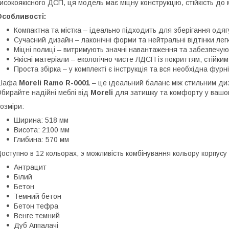
исокоякісного ДСП, ця модель має міцну конструкцію, стійкість до 
Особливості:
Компактна та містка – ідеально підходить для зберігання одягу
Сучасний дизайн – лаконічні форми та нейтральні відтінки легк
Міцні полиці – витримують значні навантаження та забезпечую
Якісні матеріали – екологічно чисте ЛДСП із покриттям, стійки
Проста збірка – у комплекті є інструкція та вся необхідна фурн
Шафа
Moreli Ramo R-0001
– це ідеальний баланс між стильним ди
бирайте надійні меблі від
Moreli
для затишку та комфорту у вашо
озміри:
Ширина: 518 мм
Висота: 2100 мм
Глибина: 570 мм
оступно в 12 кольорах, э можливість комбінування кольору корпус
Антрацит
Білий
Бетон
Темний бетон
Бетон тефра
Венге темний
Дуб Аппалачі