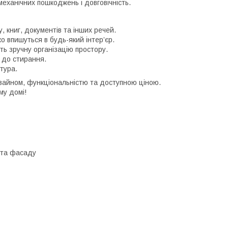
механічних пошкоджень і довговічність.
, книг, документів та інших речей.
о впишуться в будь-який інтер’єр.
ть зручну організацію простору.
м до стирання.
ітура.
зайном, функціональністю та доступною ціною.
му домі!
у та фасаду