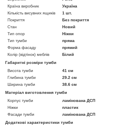
Країна виробник
Україна
Кількість висувних ящиків
1 шт.
Покриття
Без покриття
Стан
Новий
Тип опор
Ніжки
Тип тумби
пряма
Форма фасаду
прямий
Колір (відтінок) меблів
Білий
Габаритні розміри тумби
Висота тумби
41 см
Глибина тумби
29.2 см
Ширина тумби
38.6 см
Матеріал виготовлення тумби
Корпус тумби
ламінована ДСП
Ніжки
пластик
Фасади тумби
ламінована ДСП
Додаткові характеристики тумби