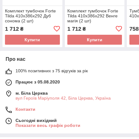
Комплект тумбочок Forte
Комплект тумбочок Forte
Тумб
Tilda 410x386x292 Дуб
Tilda 410x386x292 Венге
410x
сонома (2 шт)
магія (2 шт)
1 712
1 712
758
₴
₴
Купити
Купити
Про нас
100% позитивних з 75 відгуків за рік
Працює з 05.08.2020
м. Біла Церква
вул Героїв Маріуполя 42, Біла Церква, Україна
Контакти
Сьогодні вихідний
Показати весь графік роботи