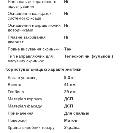
Наявність декоративного
Ні
підсвічування
Оснащення коліщаток
Ні
системої фіксації
Оснащення направляючих
Ні
доводчиками
Плавне закривання
Ні
дверцят
Повне висування скриньки
Так
Тип направляючих для
Телескопічні (кулькові)
висувних скриньок
Користувальницькі характеристики
Вага в упаковці
8,3 кг
Висота
41 см
Глибина
29 см
Матеріал корпусу
ДСП
Матеріал фасаду
ДСП
Призначення
Для спальні
Поверхня
Матові
Країна-виробник товару
Україна