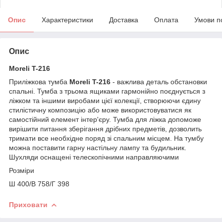
Опис
Характеристики
Доставка
Оплата
Умови п
Опис
Moreli T-216
Приліжкова тумба
Moreli T-216
- важлива деталь обстановки
спальні. Тумба з трьома ящиками гармонійно поєднується з
ліжком та іншими виробами цієї колекції, створюючи єдину
стилістичну композицію або може використовуватися як
самостійний елемент інтер'єру. Тумба для ліжка допоможе
вирішити питання зберігання дрібних предметів, дозволить
тримати все необхідне поряд зі спальним місцем. На тумбу
можна поставити гарну настільну лампу та будильник.
Шухляди оснащені телескопічними направляючими
Розміри
Ш 400/В 758/Г 398
Приховати