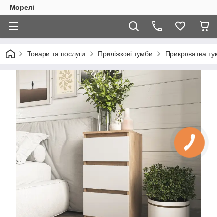
Морелі
Товари та послуги
Приліжкові тумби
Прикроватна ту