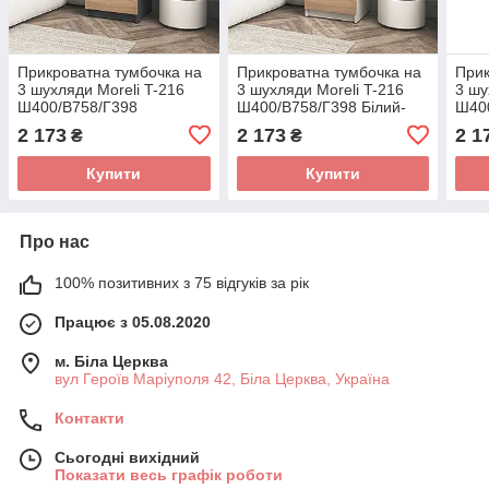
Прикроватна тумбочка на
Прикроватна тумбочка на
Прик
3 шухляди Moreli T-216
3 шухляди Moreli T-216
3 шу
Ш400/В758/Г398
Ш400/В758/Г398 Білий-
Ш400
Антрацит-Дуб сонома
Дуб сонома
темн
2 173
2 173
2 1
₴
₴
Купити
Купити
Про нас
100% позитивних з 75 відгуків за рік
Працює з 05.08.2020
м. Біла Церква
вул Героїв Маріуполя 42, Біла Церква, Україна
Контакти
Сьогодні вихідний
Показати весь графік роботи