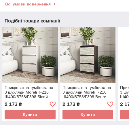
Всі умови повернення
Подібні товари компанії
Прикроватна тумбочка на
Прикроватна тумбочка на
Прик
3 шухляди Moreli T-216
3 шухляди Moreli T-216
3 шу
Ш400/В758/Г398 Білий
Ш400/В758/Г398 Венге
Ш400
темний-Бетон
темн
2 173
2 173
2 1
₴
₴
Купити
Купити