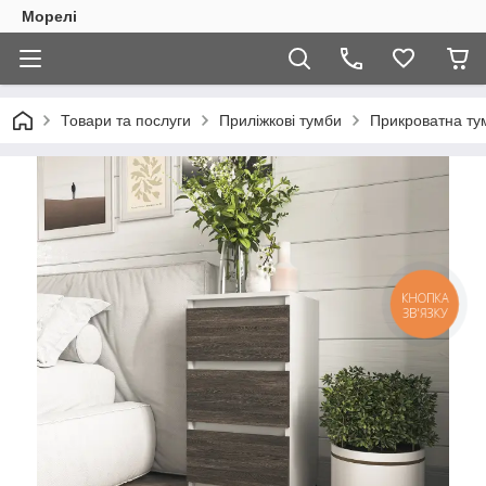
Морелі
Товари та послуги
Приліжкові тумби
Прикроватна ту
КНОПКА
ЗВ'ЯЗКУ