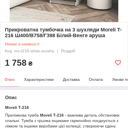
Прикроватна тумбочка на 3 шухляди Moreli T-
216 Ш400/В758/Г398 Білий-Венге аруша
Немає в наявності
Код: mo-t216-white-arusha
Роздріб
1 758
₴
Опис
Характеристики
Доставка
Оплата
Умови п
Опис
Moreli T-216
Приліжкова тумба
Moreli T-216
- важлива деталь обстановки
спальні. Тумба з трьома ящиками гармонійно поєднується з
ліжком та іншими виробами цієї колекції, створюючи єдину