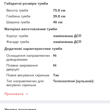
Габаритні розміри тумби
Висота тумби
75.8 см
Глибина тумби
39.8 см
Ширина тумби
40 см
Матеріал виготовлення тумби
Корпус тумби
ламінована ДСП
Фасади тумби
ламінована ДСП
Додаткові характеристики тумби
Оснащення направляючих
Ні
доводчиками
Плавне закривання
Ні
дверцят
Повне висування скриньки
Так
Тип направляючих для
Телескопічні (кулькові)
висувних скриньок
Приховати
Умови доставки