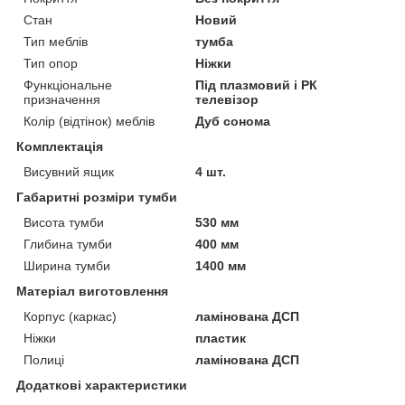
Стан
Новий
Тип меблів
тумба
Тип опор
Ніжки
Функціональне
Під плазмовий і РК
призначення
телевізор
Колір (відтінок) меблів
Дуб сонома
Комплектація
Висувний ящик
4 шт.
Габаритні розміри тумби
Висота тумби
530 мм
Глибина тумби
400 мм
Ширина тумби
1400 мм
Матеріал виготовлення
Корпус (каркас)
ламінована ДСП
Ніжки
пластик
Полиці
ламінована ДСП
Додаткові характеристики