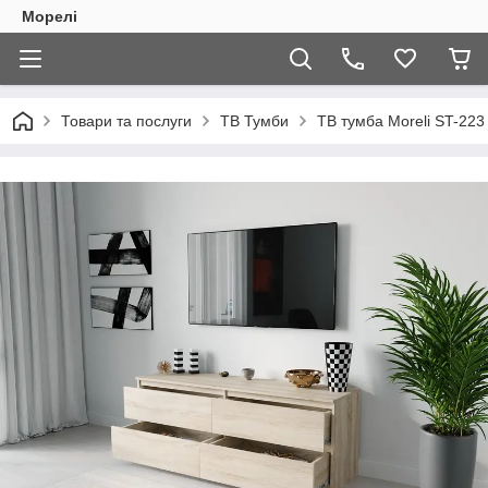
Морелі
Товари та послуги
ТВ Тумби
ТВ тумба Moreli ST-22