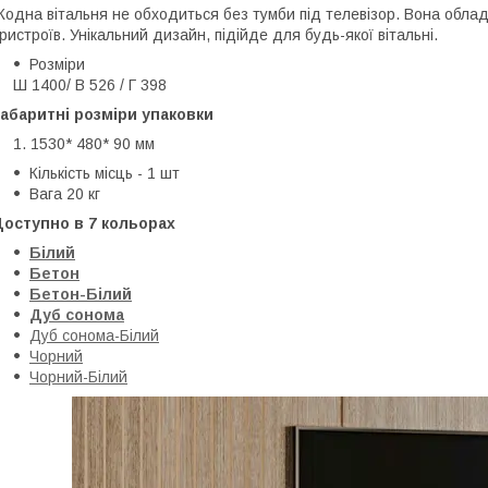
одна вітальня не обходиться без тумби під телевізор. Вона обла
ристроїв. Унікальний дизайн, підійде для будь-якої вітальні.
Розміри
Ш 1400/ В 526 / Г 398
абаритні розміри упаковки
1530* 480* 90 мм
Кількість місць - 1 шт
Вага 20 кг
Доступно в 7 кольорах
Білий
Бетон
Бетон-Білий
Дуб сонома
Дуб сонома-Білий
Чорний
Чорний-Білий