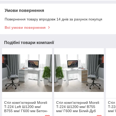
Умови повернення
Повернення товару впродовж 14 днів за рахунок покупця
Всі умови повернення
Подібні товари компанії
Стіл комп'ютерний Moreli
Стіл комп'ютерний Moreli
Стіл
T-224 Left Ш1200 мм/
T-224 Ш1200 мм/ В755
T-22
В755 мм/ Г600 мм Бетон-
мм/ Г600 мм Білий-Дуб
мм/ 
Білий
сонома
Антр