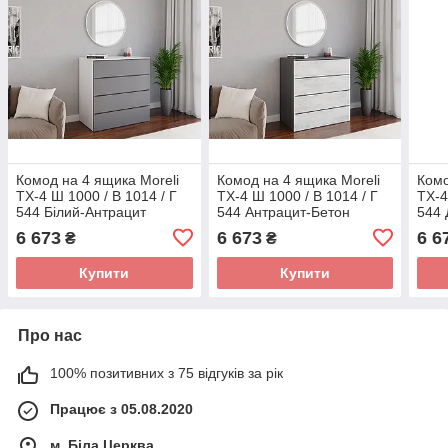
Комод на 4 ящика Moreli
Комод на 4 ящика Moreli
Комо
TX-4 Ш 1000 / В 1014 / Г
TX-4 Ш 1000 / В 1014 / Г
TX-4
544 Білий-Антрацит
544 Антрацит-Бетон
544 
6 673
6 673
6 6
₴
₴
Купити
Купити
Про нас
100% позитивних з 75 відгуків за рік
Працює з 05.08.2020
м. Біла Церква