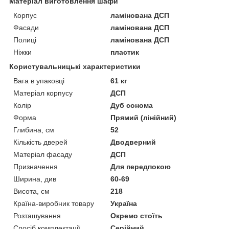
Матеріал виготовлення шафи
Корпус
ламінована ДСП
Фасади
ламінована ДСП
Полиці
ламінована ДСП
Ніжки
пластик
Користувальницькі характеристики
Вага в упаковці
61 кг
Матеріал корпусу
ДСП
Колір
Дуб сонома
Форма
Прямий (лінійний)
Глибина, см
52
Кількість дверей
Дводверний
Матеріал фасаду
ДСП
Призначення
Для передпокою
Ширина, див
60-69
Висота, см
218
Країна-виробник товару
Україна
Розташування
Окремо стоїть
Спосіб комплектації
Серійний