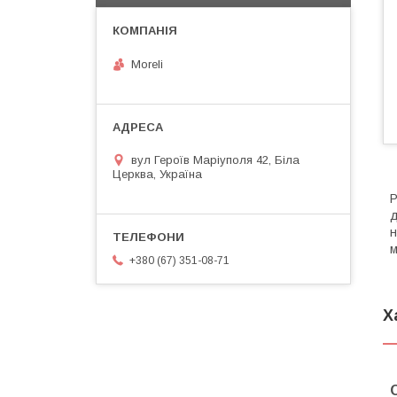
Moreli
вул Героїв Маріуполя 42, Біла
Церква, Україна
Р
д
н
м
+380 (67) 351-08-71
Х