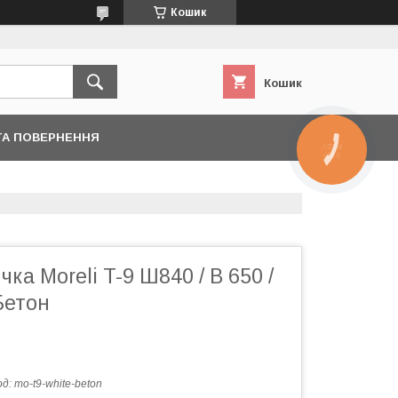
Кошик
Кошик
ТА ПОВЕРНЕННЯ
КНОПКА
ЗВ'ЯЗКУ
ка Moreli T-9 Ш840 / В 650 /
Бетон
од:
mo-t9-white-beton