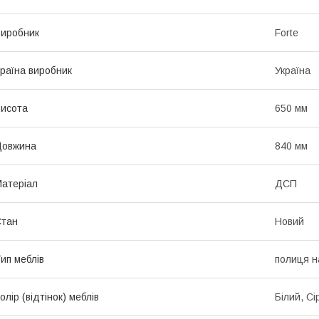
иробник
Forte
раїна виробник
Україна
исота
650 мм
Довжина
840 мм
атеріал
ДСП
Стан
Новий
ип меблів
полиця н
олір (відтінок) меблів
Білий, Сі