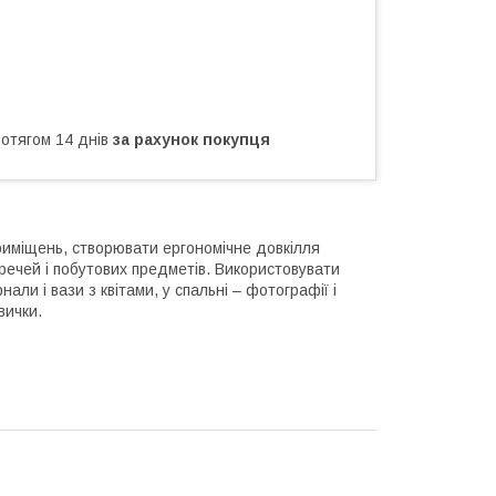
ротягом 14 днів
за рахунок покупця
риміщень, створювати ергономічне довкілля
х речей і побутових предметів. Використовувати
али і вази з квітами, у спальні – фотографії і
вички.