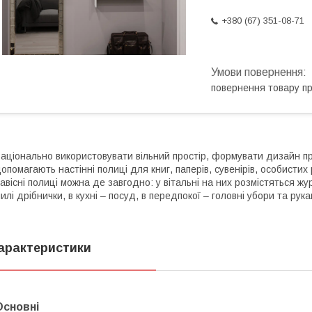
+380 (67) 351-08-71
повернення товару п
аціонально використовувати вільний простір, формувати дизайн п
опомагають настінні полиці для книг, паперів, сувенірів, особисти
авісні полиці можна де завгодно: у вітальні на них розмістяться журн
илі дрібнички, в кухні – посуд, в передпокої – головні убори та рука
арактеристики
Основні