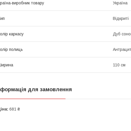
раїна-виробник товару
Україна
ип
Відкриті
олір каркасу
Дуб сон
олір полиць
Антраци
Ширина
110 см
нформація для замовлення
іна:
681 ₴