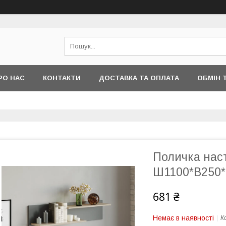
РО НАС
КОНТАКТИ
ДОСТАВКА ТА ОПЛАТА
ОБМІН 
Поличка наст
Ш1100*В250*
681 ₴
Немає в наявності
К