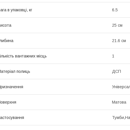
ага в упаковці, кг
6.5
исота
25 см
либина
21.6 см
ількість вантажних місць
1
атеріал полиць
ДСП
ризначення
Універса
оверхня
Матова
астосування
Тумби,На