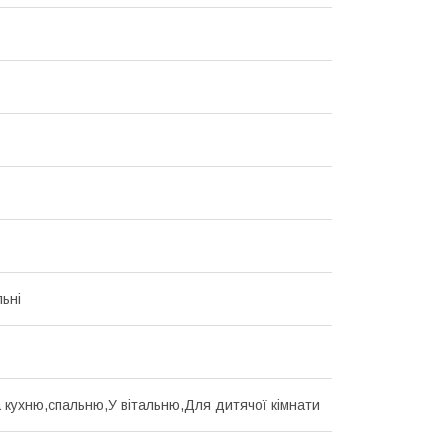
льні
 кухню,спальню,У вітальню,Для дитячої кімнати