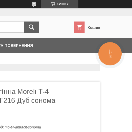
Кошик
Кошик
ТА ПОВЕРНЕННЯ
КНОПКА
ЗВ'ЯЗКУ
інна Moreli T-4
Г216 Дуб сонома-
од:
mo-t4-antracit-sonoma