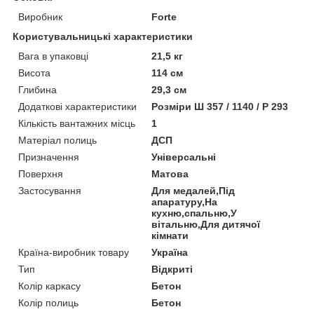
Виробник
Forte
Користувальницькі характеристики
Вага в упаковці
21,5 кг
Висота
114 см
Глибина
29,3 см
Додаткові характеристики
Розміри Ш 357 / 1140 / Р 293
Кількість вантажних місць
1
Матеріал полиць
ДСП
Призначення
Універсальні
Поверхня
Матова
Застосування
Для медалей,Під
апаратуру,На
кухню,спальню,У
вітальню,Для дитячої
кімнати
Країна-виробник товару
Україна
Тип
Відкриті
Колір каркасу
Бетон
Колір полиць
Бетон