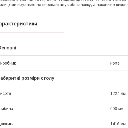
олицями візуально не перевантажує обстановку, а лаконічне викона
арактеристики
Основні
иробник
Forte
Габаритні розміри столу
исота
1224 мм
либина
600 мм
Довжина
1416 мм