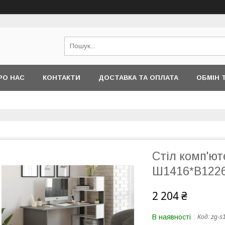
РО НАС
КОНТАКТИ
ДОСТАВКА ТА ОПЛАТА
ОБМІН 
Стіл комп'ют
Ш1416*В1226
2 204 ₴
В наявності
Код:
zg-s1