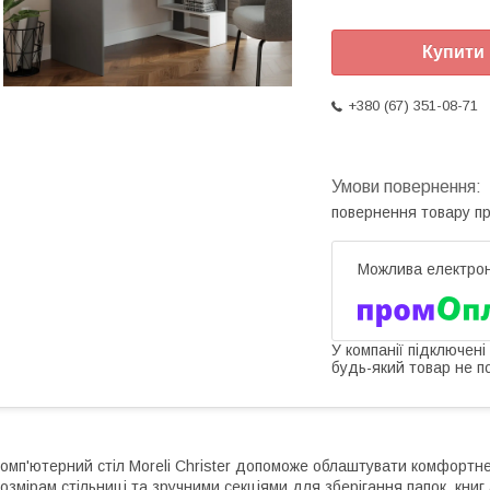
Купити
+380 (67) 351-08-71
повернення товару п
У компанії підключені
будь-який товар не п
омп'ютерний стіл Moreli Christer допоможе облаштувати комфортн
озмірам стільниці та зручними секціями для зберігання папок, книг 