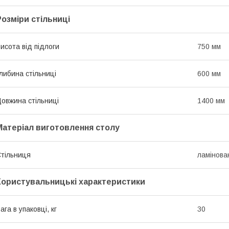
Розміри стільниці
исота від підлоги
750 мм
либина стільниці
600 мм
овжина стільниці
1400 мм
Матеріал виготовлення столу
тільниця
ламінов
Користувальницькі характеристики
ага в упаковці, кг
30