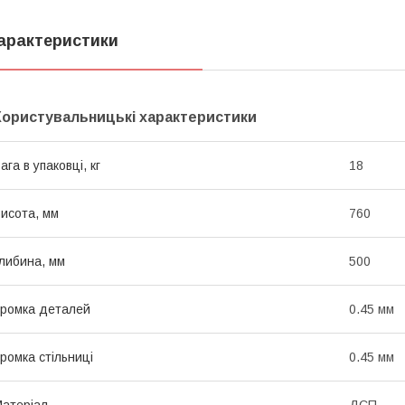
арактеристики
Користувальницькі характеристики
ага в упаковці, кг
18
исота, мм
760
либина, мм
500
ромка деталей
0.45 мм
ромка стільниці
0.45 мм
атеріал
ДСП