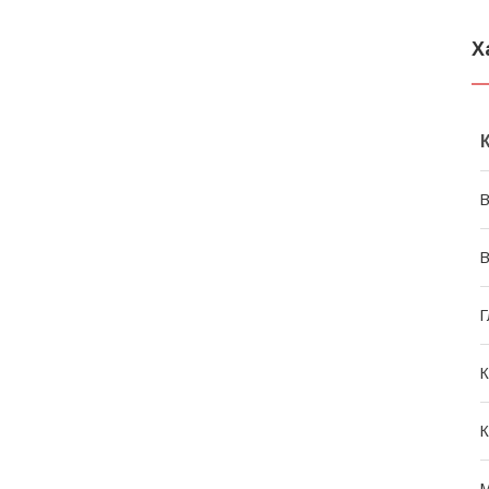
Х
В
В
Г
К
К
М