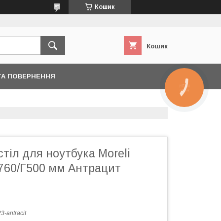
Кошик
Кошик
ТА ПОВЕРНЕННЯ
КНОПКА
ЗВ'ЯЗКУ
тіл для ноутбука Moreli
760/Г500 мм Антрацит
3-antracit