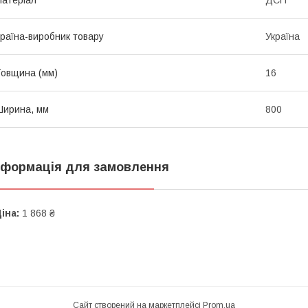
раїна-виробник товару
Україна
овщина (мм)
16
ирина, мм
800
нформація для замовлення
іна:
1 868 ₴
Сайт створений на маркетплейсі
Prom.ua