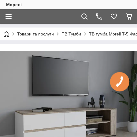
Морелі
Товари та послуги
ТВ Тумби
ТВ тумба Moreli T-5 Ф