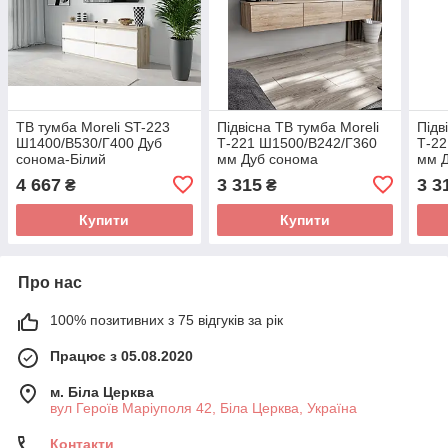
ТВ тумба Moreli ST-223
Підвісна ТВ тумба Moreli
Підв
Ш1400/В530/Г400 Дуб
Т-221 Ш1500/В242/Г360
Т-22
сонома-Білий
мм Дуб сонома
мм Д
4 667
3 315
3 3
₴
₴
Купити
Купити
Про нас
100% позитивних з 75 відгуків за рік
Працює з 05.08.2020
м. Біла Церква
вул Героїв Маріуполя 42, Біла Церква, Україна
Контакти