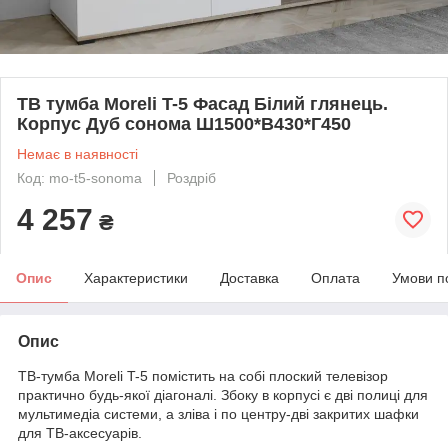
ТВ тумба Moreli T-5 Фасад Білий глянець.
Корпус Дуб сонома Ш1500*В430*Г450
Немає в наявності
Код: mo-t5-sonoma
Роздріб
4 257
₴
Опис
Характеристики
Доставка
Оплата
Умови п
Опис
ТВ-тумба Moreli T-5 помістить на собі плоский телевізор
практично будь-якої діагоналі. Збоку в корпусі є дві полиці для
мультимедіа системи, а зліва і по центру-дві закритих шафки
для ТВ-аксесуарів.