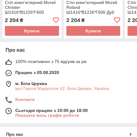
Стіл комп'ютерний Moreli
Стіл комп'ютерний Moreli
Стіл
Christer
Roland
Chri
Ш1416*В1226*Г600
Ш1416*В1226*Г600 Дуб
Ш14
Антрацит
сонома
Антр
2 204
2 204
2 2
₴
₴
Купити
Купити
Про нас
100% позитивних з 75 відгуків за рік
Працює з 05.08.2020
м. Біла Церква
вул Героїв Маріуполя 42, Біла Церква, Україна
Контакти
Сьогодні працює з 10:00 до 18:00
Показати весь графік роботи
Про нас