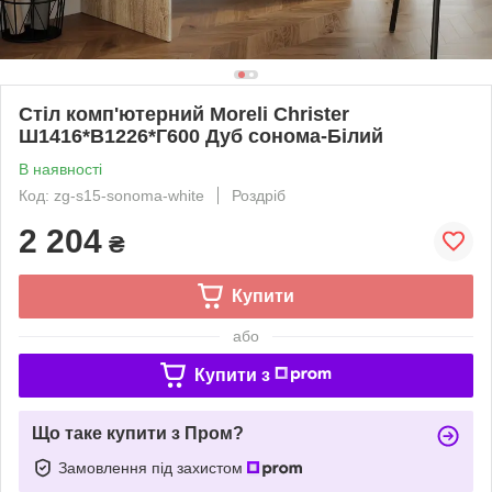
Стіл комп'ютерний Moreli Christer
Ш1416*В1226*Г600 Дуб сонома-Білий
В наявності
Код: zg-s15-sonoma-white
Роздріб
2 204
₴
Купити
або
Купити з
Що таке купити з Пром?
Замовлення під захистом