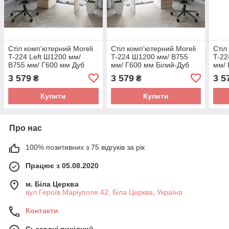
Стіл комп'ютерний Moreli
Стіл комп'ютерний Moreli
Стіл
T-224 Left Ш1200 мм/
T-224 Ш1200 мм/ В755
T-22
В755 мм/ Г600 мм Дуб
мм/ Г600 мм Білий-Дуб
мм/ 
сонома
сонома
Біли
3 579
3 579
3 5
₴
₴
Купити
Купити
Про нас
100% позитивних з 75 відгуків за рік
Працює з 05.08.2020
м. Біла Церква
вул Героїв Маріуполя 42, Біла Церква, Україна
Контакти
Сьогодні вихідний