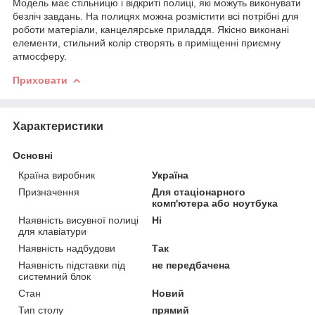
Модель має стільницю і відкриті полиці, які можуть виконувати
безліч завдань. На полицях можна розмістити всі потрібні для
роботи матеріали, канцелярське приладдя. Якісно виконані
елементи, стильний колір створять в приміщенні приємну
атмосферу.
Приховати
Характеристики
Основні
Країна виробник
Україна
Призначення
Для стаціонарного
комп'ютера або ноутбука
Наявність висувної полиці
Ні
для клавіатури
Наявність надбудови
Так
Наявність підставки під
не передбачена
системний блок
Стан
Новий
Тип столу
прямий