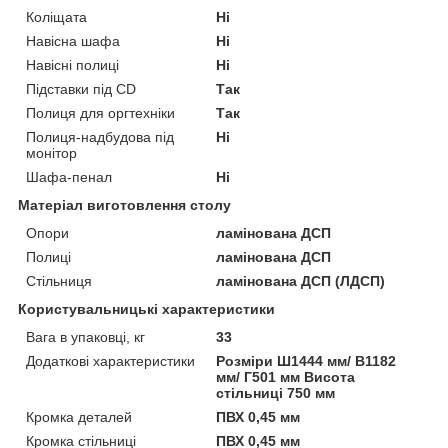
Коліщата
Ні
Навісна шафа
Ні
Навісні полиці
Ні
Підставки під СD
Так
Полиця для оргтехніки
Так
Полиця-надбудова під
Ні
монітор
Шафа-пенал
Ні
Матеріал виготовлення столу
Опори
ламінована ДСП
Полиці
ламінована ДСП
Стільниця
ламінована ДСП (ЛДСП)
Користувальницькі характеристики
Вага в упаковці, кг
33
Додаткові характеристики
Розміри Ш1444 мм/ В1182
мм/ Г501 мм Висота
стільниці 750 мм
Кромка деталей
ПВХ 0,45 мм
Кромка стільниці
ПВХ 0,45 мм