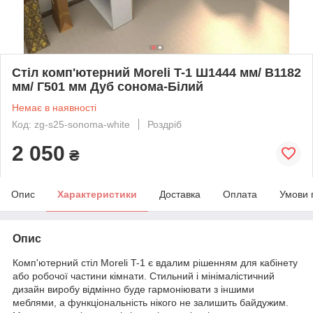
Стіл комп'ютерний Moreli T-1 Ш1444 мм/ В1182
мм/ Г501 мм Дуб сонома-Білий
Немає в наявності
Код: zg-s25-sonoma-white
Роздріб
2 050
₴
Опис
Характеристики
Доставка
Оплата
Умови 
Опис
Комп'ютерний стіл Moreli T-1 є вдалим рішенням для кабінету
або робочої частини кімнати. Стильний і мінімалістичний
дизайн виробу відмінно буде гармоніювати з іншими
меблями, а функціональність нікого не залишить байдужим.