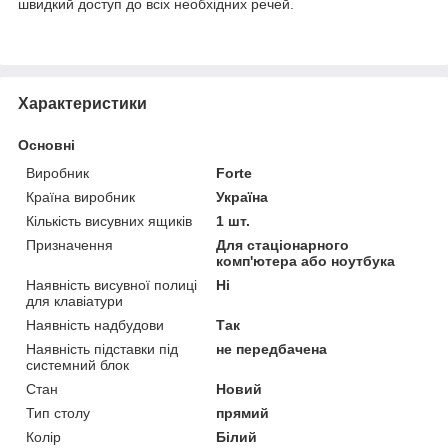
швидкий доступ до всіх необхідних речей.
Характеристики
Основні
Виробник
Forte
Країна виробник
Україна
Кількість висувних ящиків
1 шт.
Призначення
Для стаціонарного
комп'ютера або ноутбука
Наявність висувної полиці
Ні
для клавіатури
Наявність надбудови
Так
Наявність підставки під
не передбачена
системний блок
Стан
Новий
Тип столу
прямий
Колір
Білий