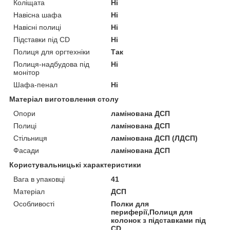
Коліщата
Ні
Навісна шафа
Ні
Навісні полиці
Ні
Підставки під СD
Ні
Полиця для оргтехніки
Так
Полиця-надбудова під
Ні
монітор
Шафа-пенал
Ні
Матеріал виготовлення столу
Опори
ламінована ДСП
Полиці
ламінована ДСП
Стільниця
ламінована ДСП (ЛДСП)
Фасади
ламінована ДСП
Користувальницькі характеристики
Вага в упаковці
41
Матеріал
ДСП
Особливості
Полки для
периферії,Полиця для
колонок з підставками під
CD