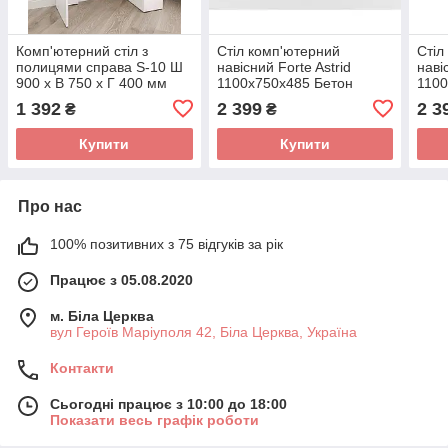
Комп'ютерний стіл з
Стіл комп'ютерний
Стіл
полицями справа S-10 Ш
навісний Forte Astrid
наві
900 x В 750 x Г 400 мм
1100x750x485 Бетон
1100
Білий
1 392
2 399
2 3
₴
₴
Купити
Купити
Про нас
100% позитивних з 75 відгуків за рік
Працює з 05.08.2020
м. Біла Церква
вул Героїв Маріуполя 42, Біла Церква, Україна
Контакти
Сьогодні працює з 10:00 до 18:00
Показати весь графік роботи