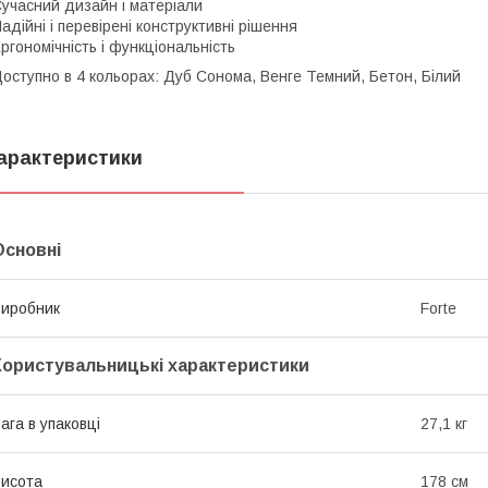
учасний дизайн і матеріали
адійні і перевірені конструктивні рішення
ргономічність і функціональність
оступно в 4 кольорах: Дуб Сонома, Венге Темний, Бетон, Білий
арактеристики
Основні
иробник
Forte
Користувальницькі характеристики
ага в упаковці
27,1 кг
исота
178 см