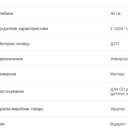
либина
40 см
одаткові характеристики
У 1806 / 
атеріал полиць
ДСП
ризначення
Універса
оверхня
Матова
Для CD д
астосування
дитячої 
раїна-виробник товару
Україна
ип
Відкриті