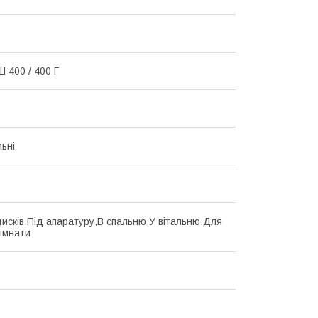
Ш 400 / 400 Г
льні
исків,Під апаратуру,В спальню,У вітальню,Для
кімнати