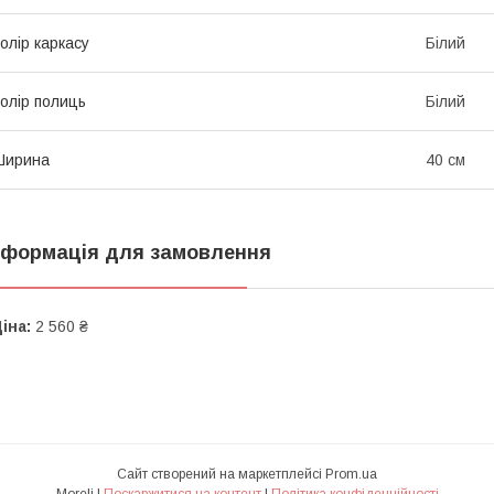
олір каркасу
Білий
олір полиць
Білий
Ширина
40 см
нформація для замовлення
іна:
2 560 ₴
Сайт створений на маркетплейсі
Prom.ua
Moreli |
Поскаржитися на контент
|
Політика конфіденційності