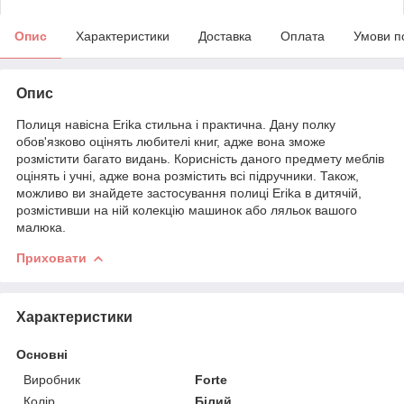
Опис
Характеристики
Доставка
Оплата
Умови п
Опис
Полиця навісна Erika стильна і практична. Дану полку
обов'язково оцінять любителі книг, адже вона зможе
розмістити багато видань. Корисність даного предмету меблів
оцінять і учні, адже вона розмістить всі підручники. Також,
можливо ви знайдете застосування полиці Erika в дитячій,
розмістивши на ній колекцію машинок або ляльок вашого
малюка.
Приховати
Характеристики
Основні
Виробник
Forte
Колір
Білий