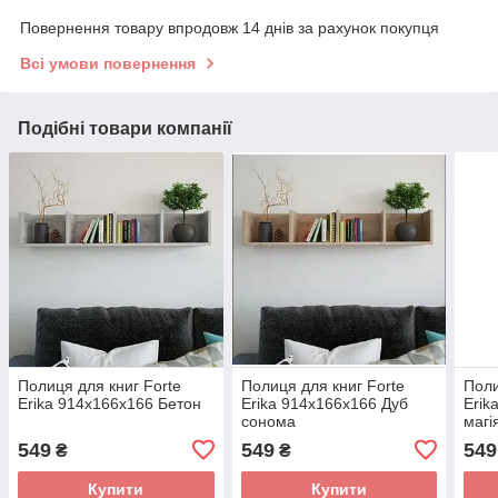
Повернення товару впродовж 14 днів за рахунок покупця
Всі умови повернення
Подібні товари компанії
Полиця для книг Forte
Полиця для книг Forte
Поли
Erika 914x166x166 Бетон
Erika 914x166x166 Дуб
Erik
сонома
магі
549
549
549
₴
₴
Купити
Купити