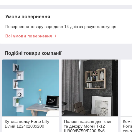
Умови повернення
Повернення товару впродовж 14 днів за рахунок покупця
Всі умови повернення
Подібні товари компанії
Кутова полку Forte Lilly
Полиця навісня для книг
Комп
Білий 1224x200x200
та декору Moreli T-12
Fort
Ш900/В750/Г200 Дуб
сон