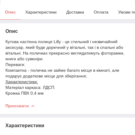
Опис
Характеристики
Доставка
Оплата
Умови п
Опис
Кутова настінна полиця Lilly - це стильний і незвичайний
аксесуар, який буде доречний у вітальні, так і в спальні або
вітальні. На поличках прекрасно виглядатимуть фоторамки,
книги або сувеніри.
Переваги:
Компактна - поличка не займе багато місця в кімнаті, але
подарує додаткове місце для зберігання;
Характеристики:
Матеріал каркаса: ЛДСП.
Кромка ПВХ 0,4 мм
Приховати
Характеристики