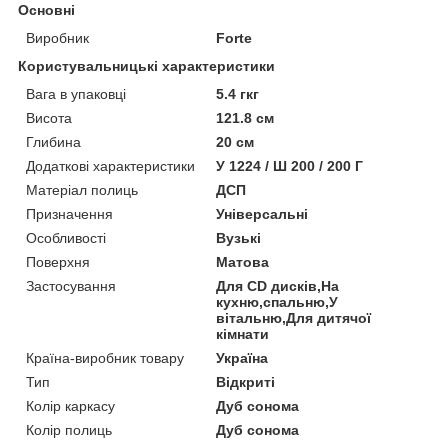
Основні
Виробник
Forte
Користувальницькі характеристики
Вага в упаковці
5.4 гкг
Висота
121.8 см
Глибина
20 см
Додаткові характеристики
У 1224 / Ш 200 / 200 Г
Матеріал полиць
ДСП
Призначення
Універсальні
Особливості
Вузькі
Поверхня
Матова
Застосування
Для CD дисків,На
кухню,спальню,У
вітальню,Для дитячої
кімнати
Країна-виробник товару
Україна
Тип
Відкриті
Колір каркасу
Дуб сонома
Колір полиць
Дуб сонома