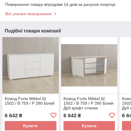
Повернення товару впродовж 14 днів за рахунок покупця
Всі умови повернення
Подібні товари компанії
Комод Forte Mikkel Ш
Комод Forte Mikkel Ш
Комо
1502 / В 759 / Р 390 Білий
1502 / В 759 / Р 390 Білий-
1502
Дуб крафт планки
Дуб
6 642
6 642
6 6
₴
₴
Купити
Купити