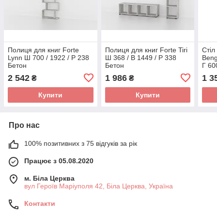
Полиця для книг Forte
Полиця для книг Forte Tiri
Стіл
Lynn Ш 700 / 1922 / Р 238
Ш 368 / В 1449 / Р 338
Beng
Бетон
Бетон
Г 60
2 542
1 986
1 3
₴
₴
Купити
Купити
Про нас
100% позитивних з 75 відгуків за рік
Працює з 05.08.2020
м. Біла Церква
вул Героїв Маріуполя 42, Біла Церква, Україна
Контакти